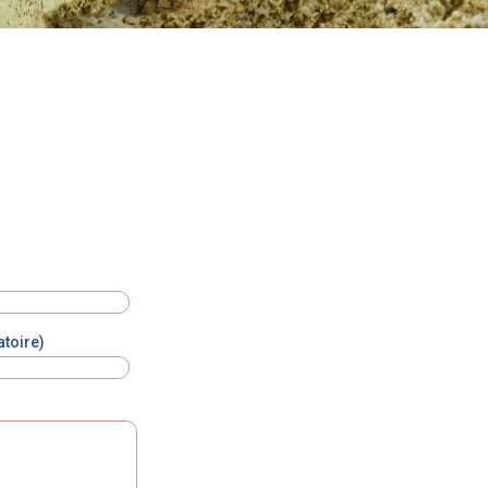
contact@inkk.io
atoire)