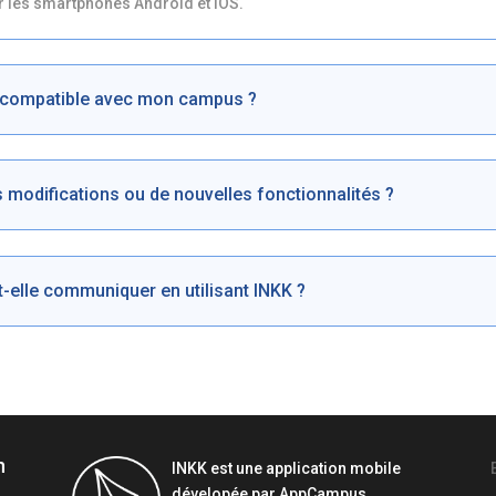
r les smartphones Android et iOS.
le compatible avec mon campus ?
 modifications ou de nouvelles fonctionnalités ?
-elle communiquer en utilisant INKK ?
n
INKK est une application mobile
dévelopée par AppCampus,