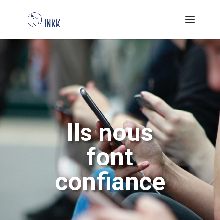
Ils nous
font
confiance